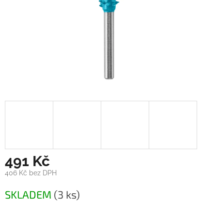
491 Kč
406 Kč bez DPH
Měrná
SKLADEM
(3 ks)
cena: