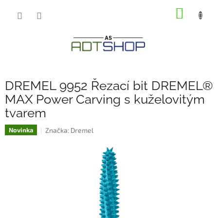
Přejít
NÁKUP
na
obsah
KOŠÍK
DREMEL 9952 Řezací bit DREMEL®
MAX Power Carving s kuželovitým
tvarem
Značka:
Dremel
Novinka