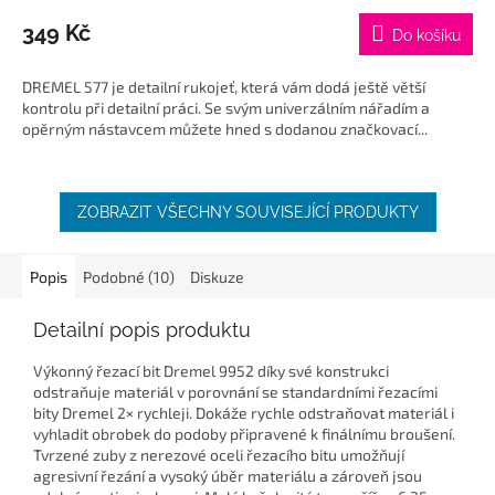
349 Kč
Do košíku
DREMEL 577 je detailní rukojeť, která vám dodá ještě větší
kontrolu při detailní práci. Se svým univerzálním nářadím a
opěrným nástavcem můžete hned s dodanou značkovací...
ZOBRAZIT VŠECHNY SOUVISEJÍCÍ PRODUKTY
Popis
Podobné (10)
Diskuze
Detailní popis produktu
Výkonný řezací bit Dremel 9952 díky své konstrukci
odstraňuje materiál v porovnání se standardními řezacími
bity Dremel 2× rychleji. Dokáže rychle odstraňovat materiál i
vyhladit obrobek do podoby připravené k finálnímu broušení.
Tvrzené zuby z nerezové oceli řezacího bitu umožňují
agresivní řezání a vysoký úběr materiálu a zároveň jsou