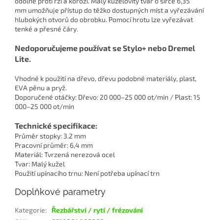
odolné proti rzi a korozi. Malý kuželovitý tvar o šířce 6,35
mm umožňuje přístup do těžko dostupných míst a vyřezávání
hlubokých otvorů do obrobku. Pomocí hrotu lze vyřezávat
tenké a přesné čáry.
Nedoporučujeme používat se Stylo+ nebo Dremel
Lite.
Vhodné k použití na dřevo, dřevu podobné materiály, plast,
EVA pěnu a pryž.
Doporučené otáčky: Dřevo: 20 000–25 000 ot/min / Plast: 15
000–25 000 ot/min
Technické specifikace:
Průměr stopky: 3.2 mm
Pracovní průměr: 6,4 mm
Materiál: Tvrzená nerezová ocel
Tvar: Malý kužel
Použití upínacího trnu: Není potřeba upínací trn
Doplňkové parametry
Kategorie
:
Řezbářství / rytí / frézování