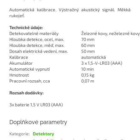
Automatická kalibrace. Výstražný akustický signál. Měkká
rukojeť.
Technické údaje:
Detekovatelné materiály
Železné kovy, neželezné kovy
Hloubka detekce, ocel, max.
70 mm
Hloubka detekce, měď, max.
60 mm
Dosah elektrická vedení, max.
50 mm
Kalibrace
automatická
Akumulátor
3 x 1,5-V-LR03 (AAA)
Automatické vypnutí
10 min
Hmotnost
0,15 kg
Pracovní rozsah, cca
0,07 m
Rozsah dodávky:
3x baterie 1,5 V LR03 (AAA)
Doplňkové parametry
Kategorie
:
Detektory