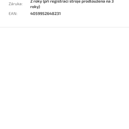
2 roky (při registraci stroje prodloužena na 3
Záruka
:
roky)
EAN
:
4059952648231
Z
á
p
a
t
í