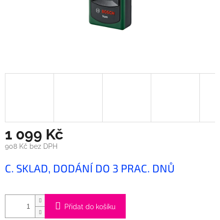
1 099 Kč
908 Kč bez DPH
Měrná
C. SKLAD, DODÁNÍ DO 3 PRAC. DNŮ
cena:
Přidat do košíku