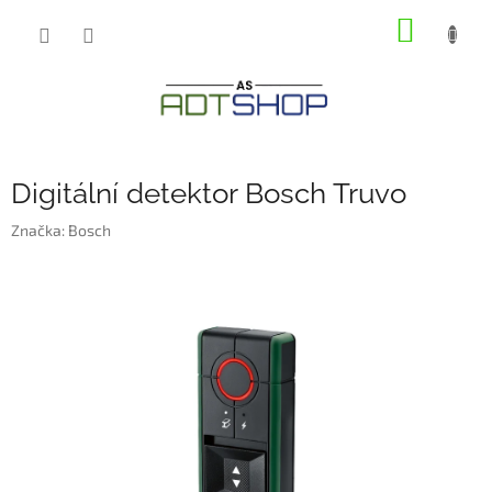
Přejít
NÁKUP
na
obsah
KOŠÍK
Digitální detektor Bosch Truvo
Značka:
Bosch