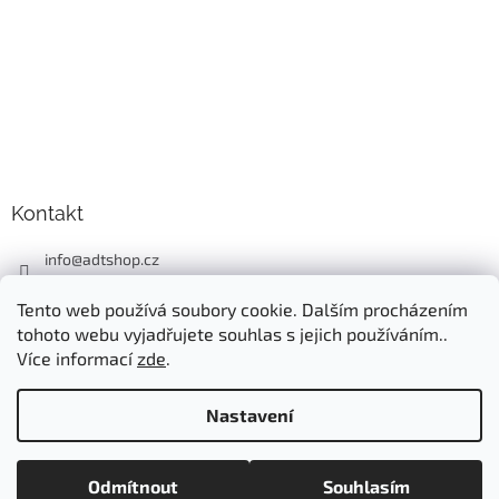
Kontakt
info
@
adtshop.cz
+420606618099
Tento web používá soubory cookie. Dalším procházením
+420724549949
tohoto webu vyjadřujete souhlas s jejich používáním..
Více informací
zde
.
Nastavení
Vytvořil Shoptet
Odmítnout
Souhlasím
Copyright 2026
ADT SHOP
. Všechna práva vyhrazena.