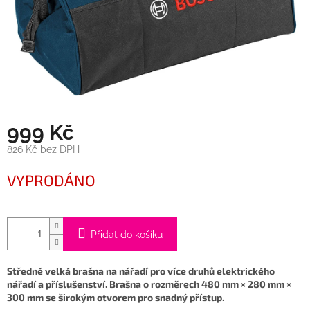
999 Kč
826 Kč bez DPH
Měrná
VYPRODÁNO
cena:
Přidat do košíku
Středně velká brašna na nářadí pro více druhů elektrického
nářadí a příslušenství. Brašna o rozměrech 480 mm × 280 mm ×
300 mm se širokým otvorem pro snadný přístup.