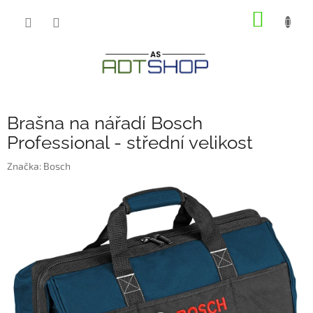
Přejít
NÁKUP
na
obsah
KOŠÍK
Brašna na nářadí Bosch
Professional - střední velikost
Značka:
Bosch