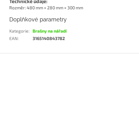
Technické údaje:
Rozměr: 480 mm × 280 mm × 300 mm
Doplňkové parametry
Kategorie
:
Brašny na nářadí
EAN
:
3165140843782
Z
á
p
a
t
í