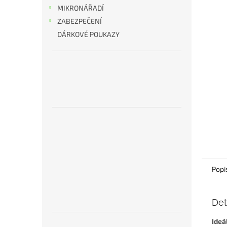
n
MIKRONÁŘADÍ
e
ZABEZPEČENÍ
l
DÁRKOVÉ POUKAZY
Popi
Det
Ideá