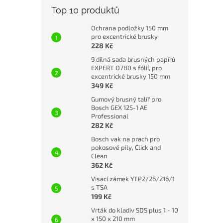
Top 10 produktů
Ochrana podložky 150 mm
pro excentrické brusky
228 Kč
9 dílná sada brusných papírů
EXPERT O780 s fólií, pro
excentrické brusky 150 mm
349 Kč
Gumový brusný talíř pro
Bosch GEX 125-1 AE
Professional
282 Kč
Bosch vak na prach pro
pokosové pily, Click and
Clean
362 Kč
Visací zámek YTP2/26/216/1
s TSA
199 Kč
Vrták do kladiv SDS plus 1 - 10
x 150 x 210 mm