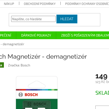
NÁKUP
OBCHODNÍ PODMÍNKY
PODMÍNKY OCHRANY OSOBNÍC
HLEDAT
PEČENÍ
DÁRKOVÉ POUKAZY
ZBOŽÍ S POŠKOZENÝM OBALEM
 - demagnetizér
ch Magnetizér - demagnetizér
Značka:
Bosch
ka
149
123 Kč 
Měrná
SKL
cena: