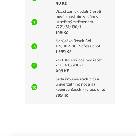
40 Kč
Visací zámek odolný proti
povětrnostním vlivům s
uzavřeným třmenem
Y221/61/130/1
149 Kč
Nabíječka Bosch GAL
12V/18V-80 Professional
1 599 Kč
YALE Kalený ocelový řetěz
YCHL1/8/900/F
499 Kč
Sada šroubovacích bitů a
univerzálního nože na
koberce Bosch Professional
799 Kč
Z
á
p
a
t