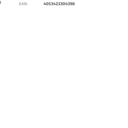
é
EAN
:
4053423304398