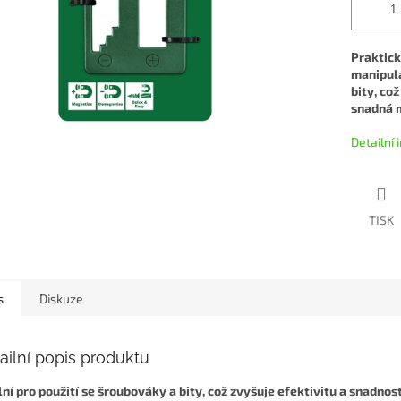
Praktick
manipula
bity, co
snadná 
Detailní
TISK
s
Diskuze
ailní popis produktu
lní pro použití se šroubováky a bity, což zvyšuje efektivitu a snadnos