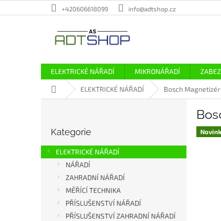
Přejít
+420606618099
info@adtshop.cz
na
obsah
ELEKTRICKÉ NÁŘADÍ
MIKRONÁŘADÍ
ZABEZ
Domů
ELEKTRICKÉ NÁŘADÍ
Bosch Magnetizér
P
Bos
o
Přeskočit
s
Kategorie
kategorie
Novin
t
r
ELEKTRICKÉ NÁŘADÍ
a
NÁŘADÍ
n
ZAHRADNÍ NÁŘADÍ
n
í
MĚŘÍCÍ TECHNIKA
p
PŘÍSLUŠENSTVÍ NÁŘADÍ
a
PŘÍSLUŠENSTVÍ ZAHRADNÍ NÁŘADÍ