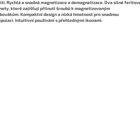
ití.
Rychlá a snadná magnetizace a demagnetizace.
Dva silné feritov
ety, které zajišťují přilnutí šroubů k magnetizovaným
ubovákům.
Kompaktní design a nízká hmotnost pro snadnou
pulaci.
Intuitivní používání s přehlednými ikonami.