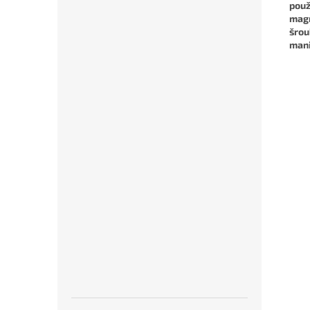
použ
magn
šro
mani