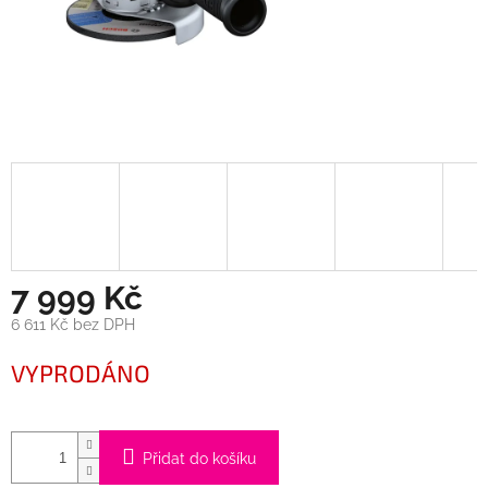
7 999 Kč
6 611 Kč bez DPH
Měrná
VYPRODÁNO
cena:
Přidat do košíku