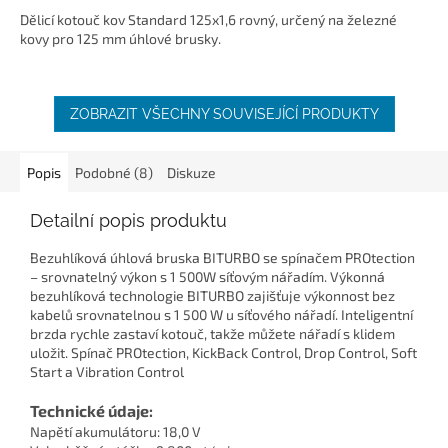
Dělicí kotouč kov Standard 125x1,6 rovný, určený na železné
kovy pro 125 mm úhlové brusky.
ZOBRAZIT VŠECHNY SOUVISEJÍCÍ PRODUKTY
Popis
Podobné (8)
Diskuze
Detailní popis produktu
Bezuhlíková úhlová bruska BITURBO se spínačem PROtection
– srovnatelný výkon s 1 500W síťovým nářadím. Výkonná
bezuhlíková technologie BITURBO zajišťuje výkonnost bez
kabelů srovnatelnou s 1 500 W u síťového nářadí. Inteligentní
brzda rychle zastaví kotouč, takže můžete nářadí s klidem
uložit. Spínač PROtection, KickBack Control, Drop Control, Soft
Start a Vibration Control
Technické údaje:
Napětí akumulátoru: 18,0 V