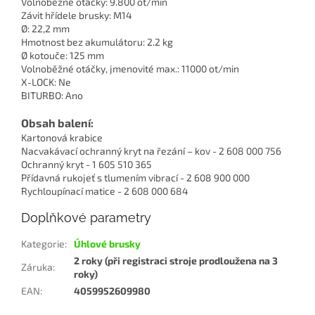
Volnoběžné otáčky: 9.800 ot/min
Závit hřídele brusky: M14
Ø: 22,2 mm
Hmotnost bez akumulátoru: 2.2 kg
Ø kotouče: 125 mm
Volnoběžné otáčky, jmenovité max.: 11000 ot/min
X-LOCK: Ne
BITURBO: Ano
Obsah balení:
Kartonová krabice
Nacvakávací ochranný kryt na řezání – kov - 2 608 000 756
Ochranný kryt - 1 605 510 365
Přídavná rukojeť s tlumením vibrací - 2 608 900 000
Rychloupínací matice - 2 608 000 684
Doplňkové parametry
Kategorie
:
Úhlové brusky
2 roky (při registraci stroje prodloužena na 3
Záruka
:
roky)
EAN
:
4059952609980