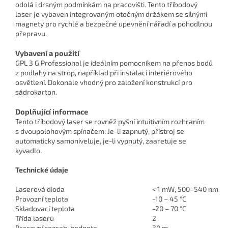
odolá i drsným podmínkám na pracovišti. Tento tříbodový
laser je vybaven integrovaným otočným držákem se silnými
magnety pro rychlé a bezpečné upevnění nářadí a pohodlnou
přepravu.
Vybavení a použití
GPL 3 G Professional je ideálním pomocníkem na přenos bodů
z podlahy na strop, například při instalaci interiérového
osvětlení. Dokonale vhodný pro založení konstrukcí pro
sádrokarton.
Doplňující informace
Tento tříbodový laser se rovněž pyšní intuitivním rozhraním
s dvoupolohovým spínačem: Je-li zapnutý, přístroj se
automaticky samoniveluje, je-li vypnutý, zaaretuje se
kyvadlo.
Technické údaje
Laserová dioda
< 1 mW, 500–540 nm
Provozní teplota
-10 – 45 °C
Skladovací teplota
-20 – 70 °C
Třída laseru
2
Pracovní rozsah, hodnota
30 m