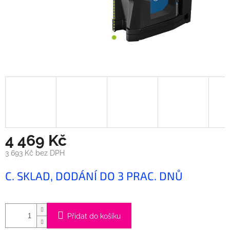
4 469 Kč
3 693 Kč bez DPH
Měrná
C. SKLAD, DODÁNÍ DO 3 PRAC. DNŮ
cena:
Přidat do košíku