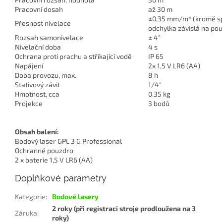
Pracovní dosah
až 30 m
±0,35 mm/m* (kromě spo
Přesnost nivelace
odchylka závislá na použ
Rozsah samonivelace
± 4°
Nivelační doba
4 s
Ochrana proti prachu a stříkající vodě
IP 65
Napájení
2x 1,5 V LR6 (AA)
Doba provozu, max.
8 h
Stativový závit
1/4"
Hmotnost, cca
0.35 kg
Projekce
3 bodů
Obsah balení:
Bodový laser GPL 3 G Professional
Ochranné pouzdro
2 x baterie 1,5 V LR6 (AA)
Doplňkové parametry
Kategorie
:
Bodové lasery
2 roky (při registraci stroje prodloužena na 3
Záruka
:
roky)