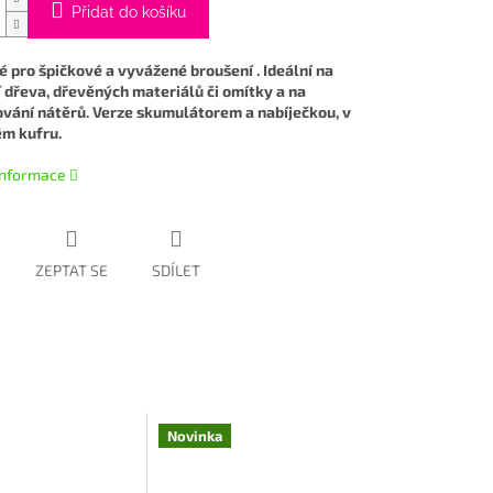
Přidat do košíku
 pro špičkové a vyvážené broušení . Ideální na
 dřeva, dřevěných materiálů či omítky a na
vání nátěrů. Verze skumulátorem a nabíječkou, v
m kufru.
 informace
ZEPTAT SE
SDÍLET
Novinka