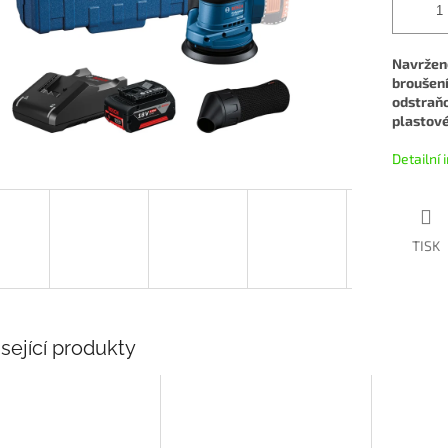
Navržené
broušení
odstraňo
plastové
Detailní
TISK
sející produkty