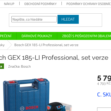
NÁKUP
OBCHODNÍ PODMÍNKY
PODMÍNKY OCHRANY OSOBNÍC
HLEDAT
PEČENÍ
DÁRKOVÉ POUKAZY
ZBOŽÍ S POŠKOZENÝM OBALEM
sky
Bosch GEX 185-LI Professional, set verze
h GEX 185-LI Professional, set verze
Značka:
Bosch
ka
5 7
4 793 K
Měrná
C. SK
cena: