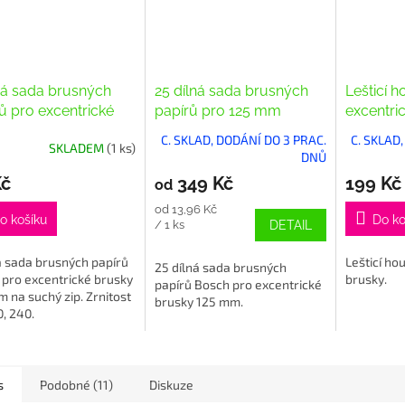
ná sada brusných
25 dílná sada brusných
Lešticí 
ů pro excentrické
papírů pro 125 mm
excentri
y 125 mm, zrnitost
excentrické brusky
mm
C. SKLAD, DODÁNÍ DO 3 PRAC.
C. SKLAD
SKLADEM
(1 ks)
20, 240
DNŮ
Kč
349 Kč
199 Kč
od
Měrná
od 13,96 Kč
o košíku
Do ko
cena:
/ 1 ks
DETAIL
á sada brusných papírů
Lešticí ho
25 dílná sada brusných
 pro excentrické brusky
brusky.
papírů Bosch pro excentrické
 na suchý zip. Zrnitost
brusky 125 mm.
0, 240.
s
Podobné (11)
Diskuze