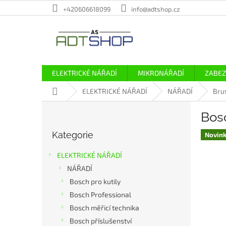
Přejít
+420606618099
info@adtshop.cz
na
obsah
ELEKTRICKÉ NÁŘADÍ
MIKRONÁŘADÍ
ZABEZ
Domů
ELEKTRICKÉ NÁŘADÍ
NÁŘADÍ
Bru
P
Bosc
o
Přeskočit
s
Kategorie
kategorie
Novin
t
r
ELEKTRICKÉ NÁŘADÍ
a
NÁŘADÍ
n
Bosch pro kutily
n
í
Bosch Professional
p
Bosch měřicí technika
a
Bosch příslušenství