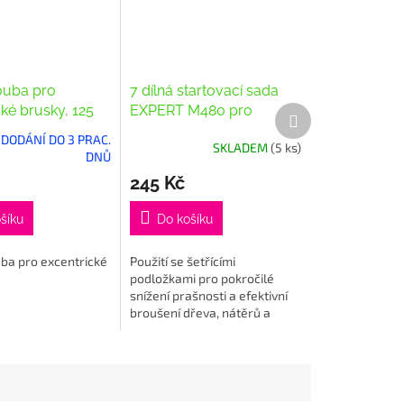
houba pro
7 dílná startovací sada
cké brusky, 125
EXPERT M480 pro
Další
produkt
excentrické brusky 125
, DODÁNÍ DO 3 PRAC.
SKLADEM
(5 ks)
mm
DNŮ
245 Kč
šíku
Do košíku
uba pro excentrické
Použití se šetřícími
podložkami pro pokročilé
snížení prašnosti a efektivní
broušení dřeva, nátěrů a
sádrokartonu. Otevřená
síťovitá struktura se stará
o odvod odsávaného...