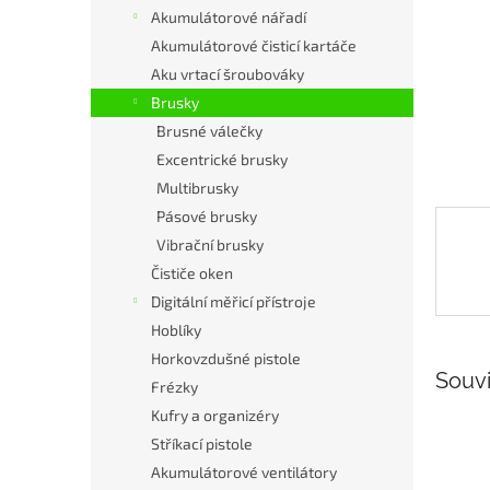
n
Akumulátorové nářadí
e
Akumulátorové čisticí kartáče
l
Aku vrtací šroubováky
Brusky
Brusné válečky
Excentrické brusky
Multibrusky
Pásové brusky
Vibrační brusky
Čističe oken
Digitální měřicí přístroje
Hoblíky
Horkovzdušné pistole
Souvi
Frézky
Kufry a organizéry
Stříkací pistole
Akumulátorové ventilátory