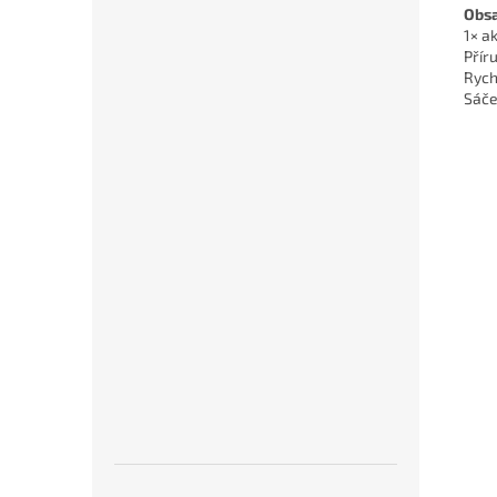
Obsa
1× a
Přír
Rych
Sáče