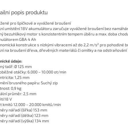
ailní popis produktu
žené pro špičkové a vyvážené broušení
lní umístění 18V akumulátoru zaručuje vyvážené broušení bez namáhá
ný bezuhlíkový motor s konzistentním tempem úběru a max. doba chodu
ulátorem GBA 4 Ah
nomická konstrukce s nízkými vibracemi až do 2,2 m/s² pro pohodlné b
lní na broušení dřeva, dřevěných materiálů či omítky a na odstraňování
nické údaje:
ný talíř: Ø 125 mm
oběžné otáčky: 6.000 – 10.000 ot/min
ntricita: 1,25 mm
nění brusného papíru: Suchý zip
nost: 0,9 kg
tální průměr: 2,5 mm
tí:18 V
t kmitů 12.000 – 20.000 kmitů/min
ěry nářadí (šířka) 153 mm
ěry nářadí (délka) 123 mm
ěry nářadí (výška) 134 mm