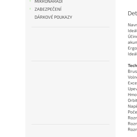
MIKRONÁŘADÍ
ZABEZPEČENÍ
Det
DÁRKOVÉ POUKAZY
Navr
Ideá
Účin
akum
Ergo
Ideá
Tech
Brus
Voln
Exce
Upev
Hmot
Orbi
Napě
Poče
Rozm
Rozm
Rozm