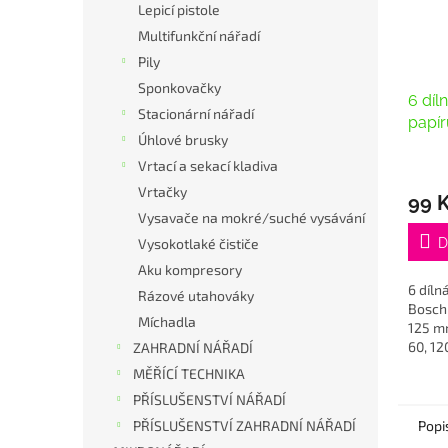
Lepicí pistole
Multifunkční nářadí
Pily
Sponkovačky
6 díl
Stacionární nářadí
papír
Úhlové brusky
brusk
60, 1
Vrtací a sekací kladiva
Vrtačky
99 
Vysavače na mokré/suché vysávání
D
Vysokotlaké čističe
Aku kompresory
6 díln
Rázové utahováky
Bosch
Míchadla
125 mm
60, 12
ZAHRADNÍ NÁŘADÍ
MĚŘÍCÍ TECHNIKA
PŘÍSLUŠENSTVÍ NÁŘADÍ
Popi
PŘÍSLUŠENSTVÍ ZAHRADNÍ NÁŘADÍ