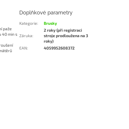
Doplňkové parametry
Kategorie
:
Brusky
ní paže
2 roky (při registraci
 40 min s
Záruka
:
stroje prodloužena na 3
roky)
roušení
EAN
:
4059952608372
 nátěrů