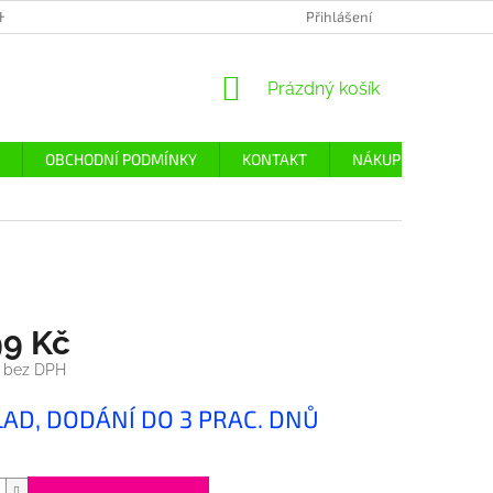
H ÚDAJŮ
Přihlášení
NÁKUPNÍ
Prázdný košík
KOŠÍK
OBCHODNÍ PODMÍNKY
KONTAKT
NÁKUP
DOPRA
99 Kč
č bez DPH
LAD, DODÁNÍ DO 3 PRAC. DNŮ