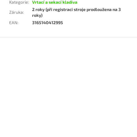
Kategorie
:
Vrtací a sekací kladiva
2 roky (při registraci stroje prodloužena na 3
Záruka
:
roky)
EAN
:
3165140412995
Z
á
p
a
t
í