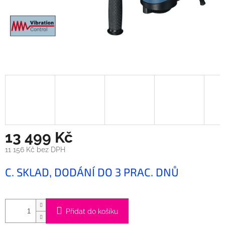
13 499 Kč
11 156 Kč bez DPH
Měrná
C. SKLAD, DODÁNÍ DO 3 PRAC. DNŮ
cena:
Přidat do košíku