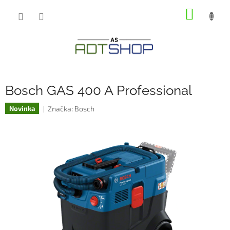
Přejít
NÁKUP
na
obsah
KOŠÍK
Bosch GAS 400 A Professional
Značka:
Bosch
Novinka