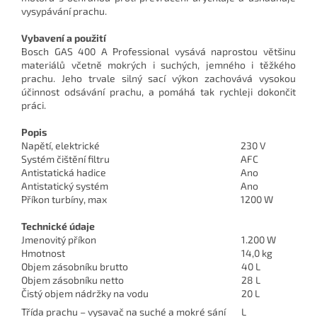
vysypávání prachu.
Vybavení a použití
Bosch GAS 400 A Professional vysává naprostou většinu
materiálů včetně mokrých i suchých, jemného i těžkého
prachu. Jeho trvale silný sací výkon zachovává vysokou
účinnost odsávání prachu, a pomáhá tak rychleji dokončit
práci.
Popis
Napětí, elektrické
230 V
Systém čištění filtru
AFC
Antistatická hadice
Ano
Antistatický systém
Ano
Příkon turbíny, max
1200 W
Technické údaje
Jmenovitý příkon
1.200 W
Hmotnost
14,0 kg
Objem zásobníku brutto
40 L
Objem zásobníku netto
28 L
Čistý objem nádržky na vodu
20 L
Třída prachu – vysavač na suché a mokré sání
L