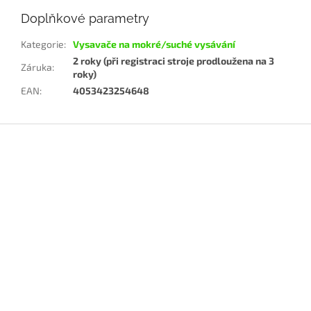
Doplňkové parametry
Kategorie
:
Vysavače na mokré/suché vysávání
2 roky (při registraci stroje prodloužena na 3
Záruka
:
roky)
EAN
:
4053423254648
Z
á
p
a
t
í