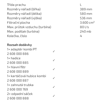
Třída prachu
L
Rozměry nářadí (šířka)
389 mm
Rozměry nářadí (délka)
580 mm
Rozměry nářadí (výška)
536 mm
Filtrační plocha
3.600 cm²
Max. průtok vzduchu (turbína)
80 l/s
Max. podtlak (turbína)
240 mb
Kolečka, číslo
4
Rozsah dodávky
1× adaptér kombi PT
✓
2 608 000 886
1× hadice
✓
2 608 000 885
1× hlavní filtr
✓
2 608 000 889
1× kartáčová hubice kombi
✓
2 608 000 887
1× zahnutá trubka
✓
2 608 000 769
2× odpadní sáček
✓
2 608 000 888