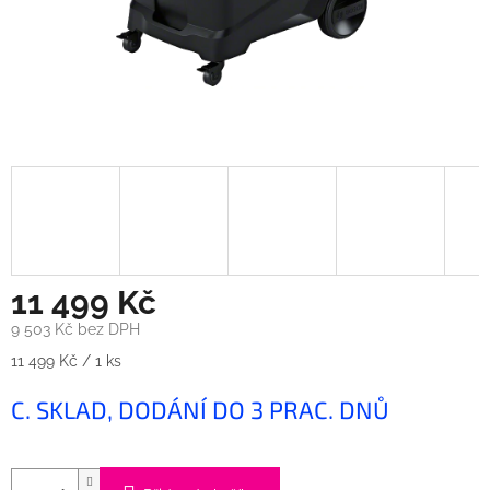
11 499 Kč
9 503 Kč bez DPH
Měrná
11 499 Kč / 1 ks
cena:
C. SKLAD, DODÁNÍ DO 3 PRAC. DNŮ