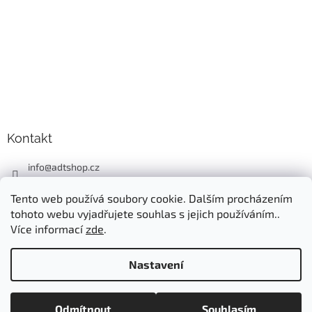
Kontakt
info
@
adtshop.cz
+420606618099
Tento web používá soubory cookie. Dalším procházením
+420724549949
tohoto webu vyjadřujete souhlas s jejich používáním..
Více informací
zde
.
Nastavení
Vytvořil Shoptet
Odmítnout
Souhlasím
Copyright 2026
ADT SHOP
. Všechna práva vyhrazena.