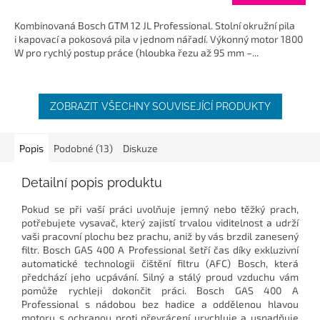
Kombinovaná Bosch GTM 12 JL Professional. Stolní okružní pila
i kapovací a pokosová pila v jednom nářadí. Výkonný motor 1800
W pro rychlý postup práce (hloubka řezu až 95 mm –...
ZOBRAZIT VŠECHNY SOUVISEJÍCÍ PRODUKTY
Popis
Podobné (13)
Diskuze
Detailní popis produktu
Pokud se při vaší práci uvolňuje jemný nebo těžký prach,
potřebujete vysavač, který zajistí trvalou viditelnost a udrží
vaši pracovní plochu bez prachu, aniž by vás brzdil zanesený
filtr. Bosch GAS 400 A Professional šetří čas díky exkluzivní
automatické technologii čištění filtru (AFC) Bosch, která
předchází jeho ucpávání. Silný a stálý proud vzduchu vám
pomůže rychleji dokončit práci. Bosch GAS 400 A
Professional s nádobou bez hadice a oddělenou hlavou
motoru s ochranou proti převrácení urychluje a usnadňuje