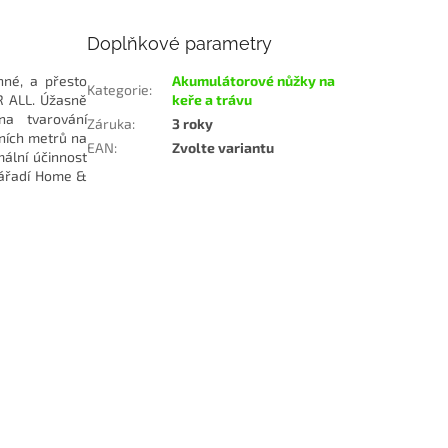
Doplňkové parametry
nné, a přesto
Akumulátorové nůžky na
Kategorie
:
R ALL. Úžasně
keře a trávu
na tvarování
Záruka
:
3 roky
čních metrů na
EAN
:
Zvolte variantu
mální účinnost
nářadí Home &