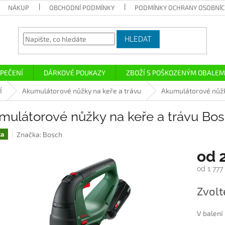
NÁKUP
OBCHODNÍ PODMÍNKY
PODMÍNKY OCHRANY OSOBNÍC
HLEDAT
PEČENÍ
DÁRKOVÉ POUKAZY
ZBOŽÍ S POŠKOZENÝM OBALEM
Í
Akumulátorové nůžky na keře a trávu
Akumulátorové nůžk
mulátorové nůžky na keře a trávu Bo
Značka:
Bosch
ka
od
od
1 777
Měrná
Zvolt
cena:
V balení