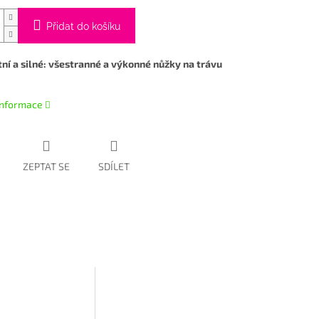
Přidat do košíku
í a silné: všestranné a výkonné nůžky na trávu
 informace
ZEPTAT SE
SDÍLET