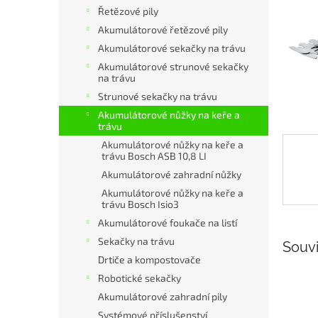
n
Řetězové pily
e
Akumulátorové řetězové pily
l
Akumulátorové sekačky na trávu
Akumulátorové strunové sekačky
na trávu
Strunové sekačky na trávu
Akumulátorové nůžky na keře a
trávu
Akumulátorové nůžky na keře a
trávu Bosch ASB 10,8 LI
Akumulátorové zahradní nůžky
Akumulátorové nůžky na keře a
trávu Bosch Isio3
Akumulátorové foukače na listí
Sekačky na trávu
Souvi
Drtiče a kompostovače
Robotické sekačky
Akumulátorové zahradní pily
Systémové příslušenství