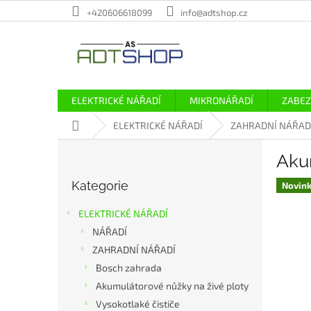
Přejít
+420606618099
info@adtshop.cz
na
obsah
ELEKTRICKÉ NÁŘADÍ
MIKRONÁŘADÍ
ZABEZ
Domů
ELEKTRICKÉ NÁŘADÍ
ZAHRADNÍ NÁŘAD
P
Aku
o
Přeskočit
s
Kategorie
kategorie
Novin
t
r
ELEKTRICKÉ NÁŘADÍ
a
NÁŘADÍ
n
ZAHRADNÍ NÁŘADÍ
n
í
Bosch zahrada
p
Akumulátorové nůžky na živé ploty
a
Vysokotlaké čističe