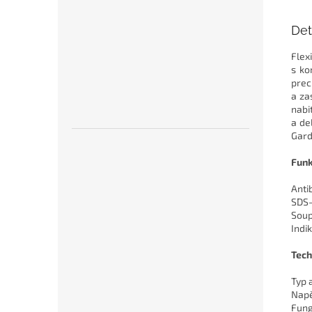
Det
Flex
s ko
prec
a za
nabi
a de
Gard
Funk
Anti
SDS
Soup
Indi
Tech
Typ 
Napě
Fung