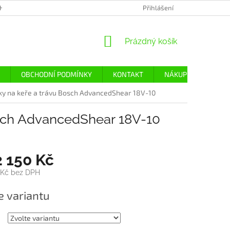
H ÚDAJŮ
Přihlášení
NÁKUPNÍ
Prázdný košík
KOŠÍK
OBCHODNÍ PODMÍNKY
KONTAKT
NÁKUP
DOPRA
y na keře a trávu Bosch AdvancedShear 18V-10
sch AdvancedShear 18V-10
2 150 Kč
 Kč
bez DPH
e variantu