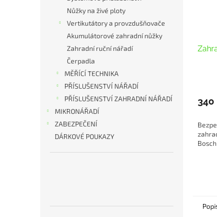
Nůžky na živé ploty
Vertikutátory a provzdušňovače
Akumulátorové zahradní nůžky
Zahra
Zahradní ruční nářadí
Čerpadla
MĚŘÍCÍ TECHNIKA
PŘÍSLUŠENSTVÍ NÁŘADÍ
PŘÍSLUŠENSTVÍ ZAHRADNÍ NÁŘADÍ
340
MIKRONÁŘADÍ
ZABEZPEČENÍ
Bezpe
zahra
DÁRKOVÉ POUKAZY
Bosch
Popi