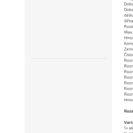
Doba
Doba
délk
šířk
Roze
Max.
Hmo
Komp
Země
Číslo
Rozm
Rozm
Rozm
Rozm
Rozm
Rozm
Rozm
Hmot
Rozs
Vari
1× a