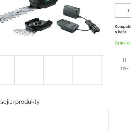
Kompaktn
a keře
Detailní
TISK
sející produkty