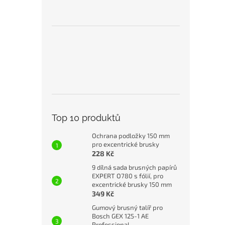
Top 10 produktů
Ochrana podložky 150 mm
pro excentrické brusky
228 Kč
9 dílná sada brusných papírů
EXPERT O780 s fólií, pro
excentrické brusky 150 mm
349 Kč
Gumový brusný talíř pro
Bosch GEX 125-1 AE
Professional