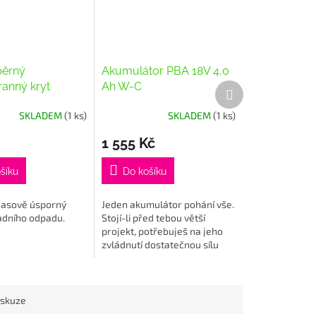
běrný
Akumulátor PBA 18V 4,0
anný kryt
Ah W-C
Další
produkt
SKLADEM
(1 ks)
SKLADEM
(1 ks)
1 555 Kč
šíku
Do košíku
 časově úsporný
Jeden akumulátor pohání vše.
adního odpadu.
Stojí-li před tebou větší
projekt, potřebuješ na jeho
zvládnutí dostatečnou sílu
a flexibilitu. Nabízíme vám
řešení v podobě systému...
iskuze