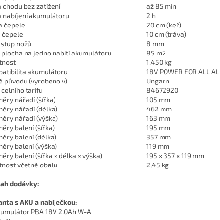
 chodu bez zatížení
až 85 min
 nabíjení akumulátoru
2 h
a čepele
20 cm (keř)
a čepele
10 cm (tráva)
stup nožů
8 mm
 plocha na jedno nabití akumulátoru
85 m2
tnost
1,450 kg
atibilita akumulátoru
18V POWER FOR ALL AL
 původu (vyrobeno v)
Ungarn
 celního tarifu
84672920
ěry nářadí (šířka)
105 mm
ěry nářadí (délka)
462 mm
ěry nářadí (výška)
163 mm
ěry balení (šířka)
195 mm
ěry balení (délka)
357 mm
ěry balení (výška)
119 mm
ěry balení (šířka × délka × výška)
195 x 357 x 119 mm
nost včetně obalu
2,45 kg
ah dodávky:
anta s AKU a nabíječkou:
kumulátor PBA 18V 2.0Ah W-A