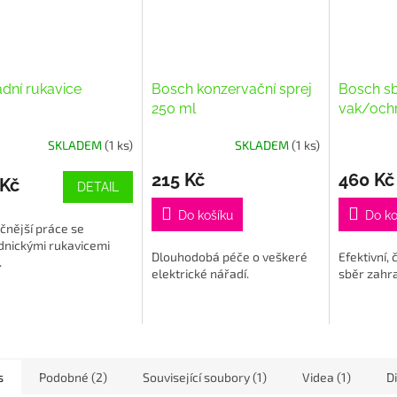
dní rukavice
Bosch konzervační sprej
Bosch s
250 ml
vak/ochr
SKLADEM
(1 ks)
SKLADEM
(1 ks)
215 Kč
460 Kč
 Kč
DETAIL
Do košíku
Do ko
čnější práce se
dnickými rukavicemi
Dlouhodobá péče o veškeré
Efektivní,
.
elektrické nářadí.
sběr zahr
s
Podobné (2)
Související soubory (1)
Videa (1)
D