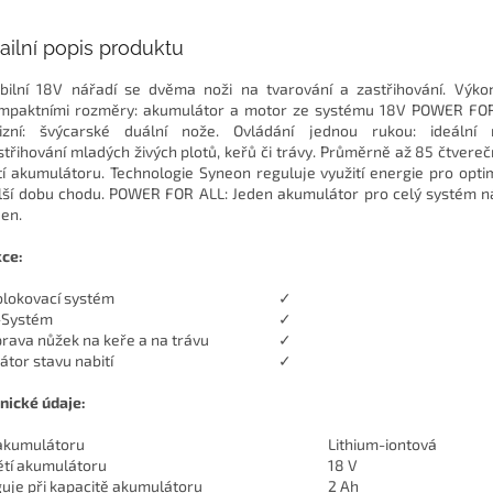
ailní popis produktu
ibilní 18V nářadí se dvěma noži na tvarování a zastřihování. Výko
mpaktními rozměry: akumulátor a motor ze systému 18V POWER FO
izní: švýcarské duální nože. Ovládání jednou rukou: ideální 
střihování mladých živých plotů, keřů či trávy. Průměrně až 85 čtvere
tí akumulátoru. Technologie Syneon reguluje využití energie pro opti
lší dobu chodu. POWER FOR ALL: Jeden akumulátor pro celý systém 
en.
ce:
blokovací systém
✓
-Systém
✓
rava nůžek na keře a na trávu
✓
kátor stavu nabití
✓
nické údaje:
akumulátoru
Lithium-iontová
tí akumulátoru
18 V
uje při kapacitě akumulátoru
2 Ah