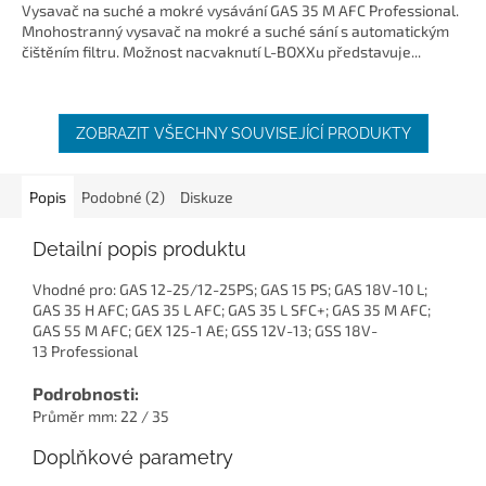
Vysavač na suché a mokré vysávání GAS 35 M AFC Professional.
Mnohostranný vysavač na mokré a suché sání s automatickým
čištěním filtru. Možnost nacvaknutí L-BOXXu představuje...
ZOBRAZIT VŠECHNY SOUVISEJÍCÍ PRODUKTY
Popis
Podobné (2)
Diskuze
Detailní popis produktu
Vhodné pro: GAS 12-25/12-25PS; GAS 15 PS; GAS 18V-10 L;
GAS 35 H AFC; GAS 35 L AFC; GAS 35 L SFC+; GAS 35 M AFC;
GAS 55 M AFC; GEX 125-1 AE; GSS 12V-13; GSS 18V-
13 Professional
Podrobnosti:
Průměr mm: 22 / 35
Doplňkové parametry