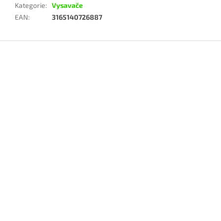
Kategorie
:
Vysavače
EAN
:
3165140726887
Z
á
p
a
t
í