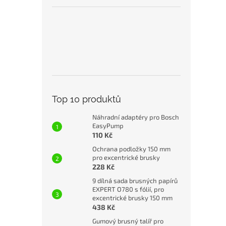
Top 10 produktů
Náhradní adaptéry pro Bosch
EasyPump
110 Kč
Ochrana podložky 150 mm
pro excentrické brusky
228 Kč
9 dílná sada brusných papírů
EXPERT O780 s fólií, pro
excentrické brusky 150 mm
438 Kč
Gumový brusný talíř pro