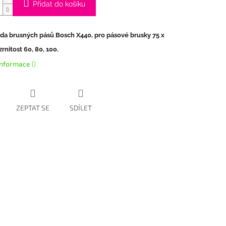
Přidat do košíku
ada brusných pásů Bosch X440, pro pásové brusky 75 x
rnitost 60, 80, 100.
 informace
ZEPTAT SE
SDÍLET