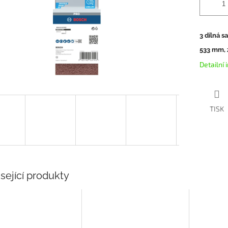
3 dílná s
533 mm, z
Detailní
TISK
sející produkty