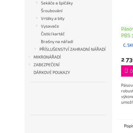
Sekáče a špičáky
Šroubování
Vrtáky a bity
Vysavače
Páso
Čisticí kartáč
PBS 
Brašny na nářadí
C. S
PŘÍSLUŠENSTVÍ ZAHRADNÍ NÁŘADÍ
MIKRONÁŘADÍ
2 73
ZABEZPEČENÍ
D
DÁRKOVÉ POUKAZY
Pásová
robust
výkon
umožň
velký
bruska
optim
a...
Popi