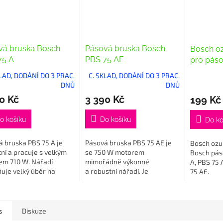
vá bruska Bosch
Pásová bruska Bosch
Bosch o
75 A
PBS 75 AE
pro páso
GBS
KLAD, DODÁNÍ DO 3 PRAC.
C. SKLAD, DODÁNÍ DO 3 PRAC.
DNŮ
DNŮ
0 Kč
3 390 Kč
199 Kč
o košíku
Do košíku
Do ko
 bruska PBS 75 A je
Pásová bruska PBS 75 AE je
Bosch ozu
ní a pracuje s velkým
se 750 W motorem
Bosch pás
em 710 W. Nářadí
mimořádně výkonné
A, PBS 75 
uje velký úběr na
a robustní nářadí. Je
75 AE.
ch plochách. Pásová
optimálně vhodná pro použití,
 se navíc vyznačuje
při kterém záleží na velkém
alizovanou ergonomií
úběru na...
s
Diskuze