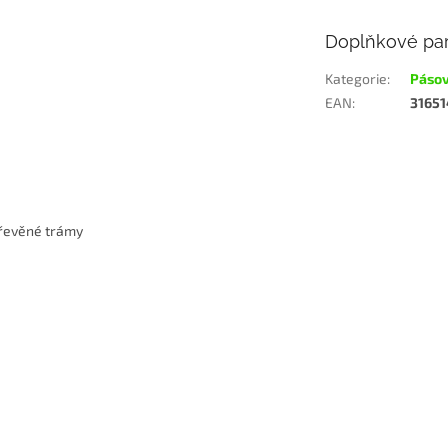
Doplňkové pa
Kategorie
:
Pásov
EAN
:
3165
a
dřevěné trámy