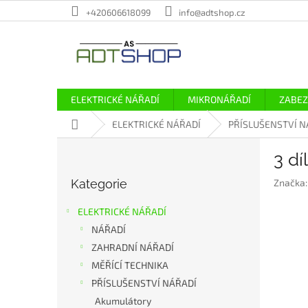
Přejít
+420606618099
info@adtshop.cz
na
obsah
ELEKTRICKÉ NÁŘADÍ
MIKRONÁŘADÍ
ZABEZ
Domů
ELEKTRICKÉ NÁŘADÍ
PŘÍSLUŠENSTVÍ N
P
3 d
o
Přeskočit
s
Kategorie
Značka
kategorie
t
r
ELEKTRICKÉ NÁŘADÍ
a
NÁŘADÍ
n
ZAHRADNÍ NÁŘADÍ
n
í
MĚŘÍCÍ TECHNIKA
p
PŘÍSLUŠENSTVÍ NÁŘADÍ
a
Akumulátory