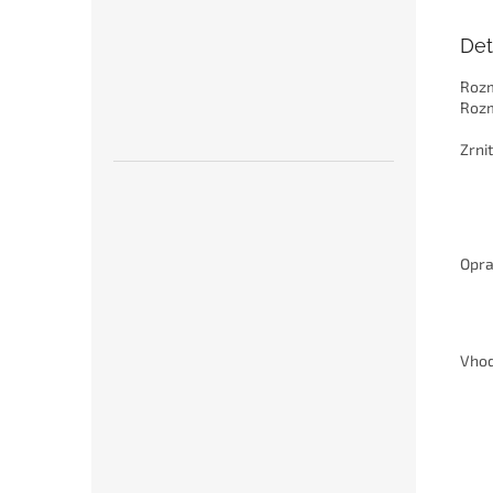
Det
Rozm
Rozm
Zrni
Opra
Vhod