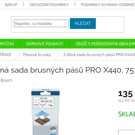
NÁKUP
OBCHODNÍ PODMÍNKY
PODMÍNKY OCHRANY OSOBNÍC
HLEDAT
PEČENÍ
DÁRKOVÉ POUKAZY
ZBOŽÍ S POŠKOZENÝM OBALEM
ÁŘADÍ
Pásové brusky
3 dílná sada brusných pásů PRO X440
ílná sada brusných pásů PRO X440, 7
:
Bosch
135
112 Kč 
Měrná
SKL
cena: