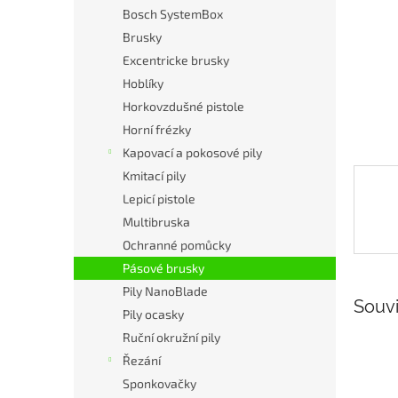
n
Bosch SystemBox
e
Brusky
l
Excentricke brusky
Hoblíky
Horkovzdušné pistole
Horní frézky
Kapovací a pokosové pily
Kmitací pily
Lepicí pistole
Multibruska
Ochranné pomůcky
Pásové brusky
Pily NanoBlade
Souvi
Pily ocasky
Ruční okružní pily
Řezání
Sponkovačky