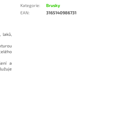
Kategorie
:
Brusky
EAN
:
3165140986731
 laků,
kturou
celého
šení a
lužuje