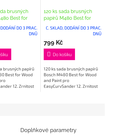
ada brusných
120 ks sada brusných
480 Best for
papírů M480 Best for
 Paint, G 320
Wood and Paint, G 180
, DODÁNÍ DO 3 PRAC.
C. SKLAD, DODÁNÍ DO 3 PRAC.
DNŮ
DNŮ
799 Kč
šíku
Do košíku
a brusných papírů
120 ks sada brusných papírů
0 Best for Wood
Bosch M480 Best for Wood
pro
and Paint pro
nder 12. Zrnitost
EasyCurvSander 12. Zrnitost
180.
Doplňkové parametry