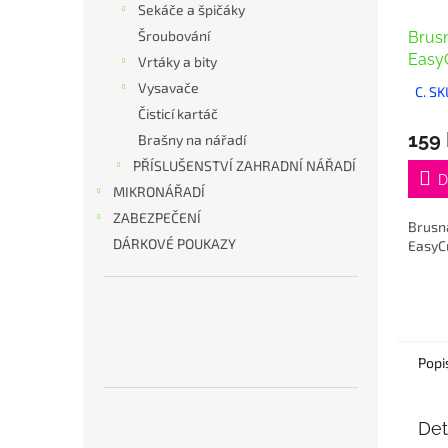
Sekáče a špičáky
Šroubování
Brus
Easy
Vrtáky a bity
Vysavače
C. S
Čisticí kartáč
159
Brašny na nářadí
PŘÍSLUŠENSTVÍ ZAHRADNÍ NÁŘADÍ
D
MIKRONÁŘADÍ
ZABEZPEČENÍ
Brusn
DÁRKOVÉ POUKAZY
EasyC
Popi
Det