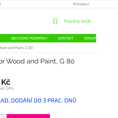
H ÚDAJŮ
Přihlášení
NÁKUPNÍ
Prázdný košík
KOŠÍK
OBCHODNÍ PODMÍNKY
KONTAKT
NÁKUP
DOPRA
ood and Paint, G 80
or Wood and Paint, G 80
 Kč
bez DPH
LAD, DODÁNÍ DO 3 PRAC. DNŮ