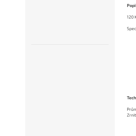
Popi
120 
Spec
Tech
Prů
Zrni