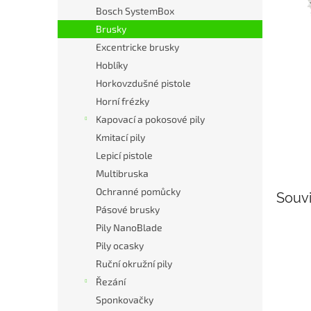
n
Bosch SystemBox
e
Brusky
l
Excentricke brusky
Hoblíky
Horkovzdušné pistole
Horní frézky
Kapovací a pokosové pily
Kmitací pily
Lepicí pistole
Multibruska
Ochranné pomůcky
Souvi
Pásové brusky
Pily NanoBlade
Pily ocasky
Ruční okružní pily
Řezání
Sponkovačky