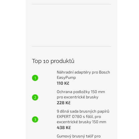
Top 10 produktů
Náhradní adaptéry pro Bosch
EasyPump
110 Kč
Ochrana podložky 150 mm
pro excentrické brusky
228 Kč
9 dílná sada brusných papírů
EXPERT O780 s fólií, pro
excentrické brusky 150 mm
438 Kč
Gumový brusný talíř pro