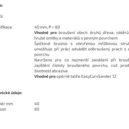
s:
Ks
ifikace
40 mm, P = 80
Vhodné pro
broušení všech druhů dřeva, nátěrů,
hrubé omítky a materiálů s pevným povrchem
Špičkové brusivo s otevřenou mřížkovou stru
umožňuje při práci odvádět odbroušený prach z 
povrchu
Navrženo pro co nejmenší zanášení při brou
zajištění čistoty broušeného povrchu, což prod
životnost abraziva
Vhodné pro
opěrné talíře EasyCurvSander 12
nické údaje:
měr mm
40
tost
80