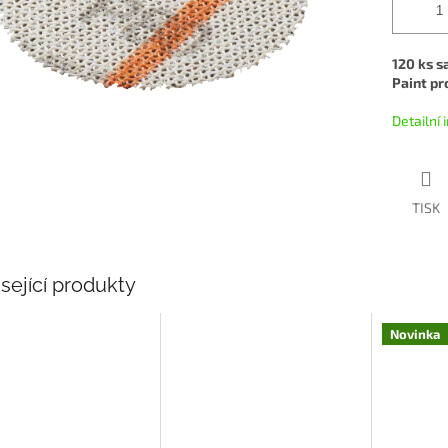
120 ks s
Paint pr
Detailní
TISK
sející produkty
Novinka