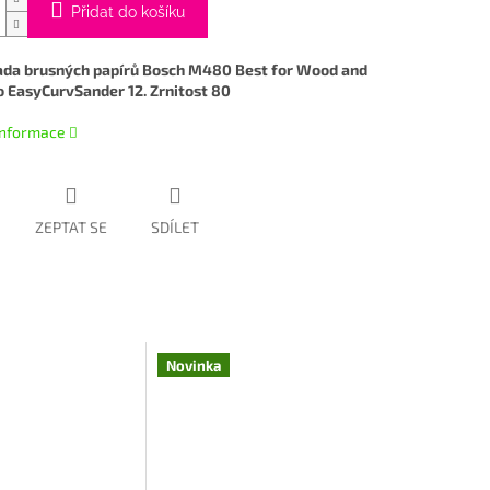
Přidat do košíku
ada brusných papírů Bosch M480 Best for Wood and
o EasyCurvSander 12. Zrnitost 80
 informace
ZEPTAT SE
SDÍLET
Novinka