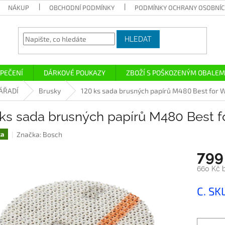
NÁKUP
OBCHODNÍ PODMÍNKY
PODMÍNKY OCHRANY OSOBNÍC
HLEDAT
PEČENÍ
DÁRKOVÉ POUKAZY
ZBOŽÍ S POŠKOZENÝM OBALEM
ÁŘADÍ
Brusky
120 ks sada brusných papírů M480 Best for W
 ks sada brusných papírů M480 Best f
Značka:
Bosch
ka
799
660 Kč 
Měrná
C. SK
cena: