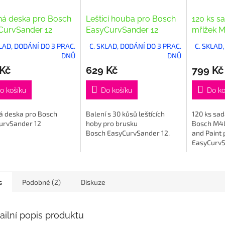
ná deska pro Bosch
Lešticí houba pro Bosch
120 ks s
CurvSander 12
EasyCurvSander 12
mřížek M
Wood and
KLAD, DODÁNÍ DO 3 PRAC.
C. SKLAD, DODÁNÍ DO 3 PRAC.
C. SKLAD
DNŮ
DNŮ
 Kč
629 Kč
799 Kč
o košíku
Do košíku
Do ko
á deska pro Bosch
Balení s 30 kůsů leštících
120 ks sad
urvSander 12
hoby pro brusku
Bosch M48
Bosch EasyCurvSander 12.
and Paint 
EasyCurvSa
320.
s
Podobné (2)
Diskuze
ailní popis produktu