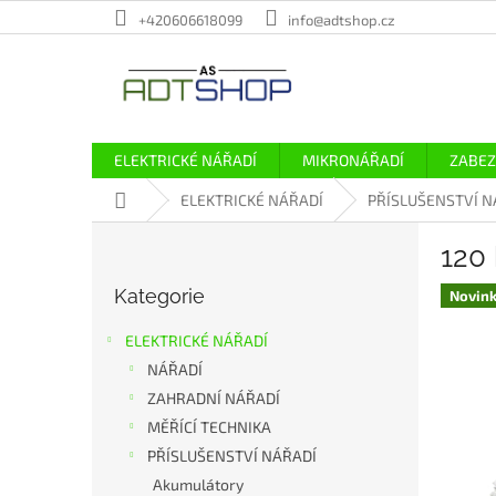
Přejít
+420606618099
info@adtshop.cz
na
obsah
ELEKTRICKÉ NÁŘADÍ
MIKRONÁŘADÍ
ZABEZ
Domů
ELEKTRICKÉ NÁŘADÍ
PŘÍSLUŠENSTVÍ N
P
120
o
Přeskočit
s
Kategorie
kategorie
Novin
t
r
ELEKTRICKÉ NÁŘADÍ
a
NÁŘADÍ
n
ZAHRADNÍ NÁŘADÍ
n
í
MĚŘÍCÍ TECHNIKA
p
PŘÍSLUŠENSTVÍ NÁŘADÍ
a
Akumulátory